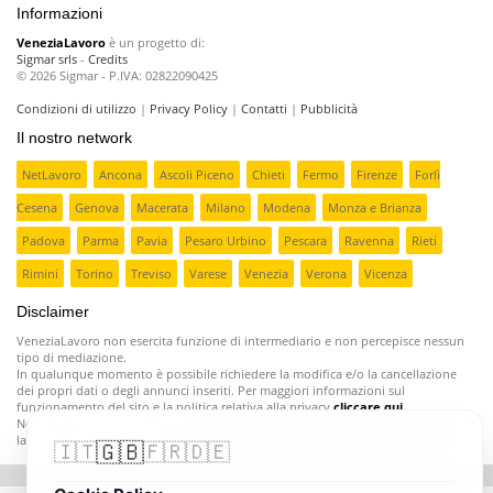
Informazioni
VeneziaLavoro
è un progetto di:
Sigmar srls
-
Credits
© 2026 Sigmar - P.IVA: 02822090425
Condizioni di utilizzo
|
Privacy Policy
|
Contatti
|
Pubblicità
Il nostro network
NetLavoro
Ancona
Ascoli Piceno
Chieti
Fermo
Firenze
Forlì
Cesena
Genova
Macerata
Milano
Modena
Monza e Brianza
Padova
Parma
Pavia
Pesaro Urbino
Pescara
Ravenna
Rieti
Rimini
Torino
Treviso
Varese
Venezia
Verona
Vicenza
Disclaimer
VeneziaLavoro non esercita funzione di intermediario e non percepisce nessun
tipo di mediazione.
In qualunque momento è possibile richiedere la modifica e/o la cancellazione
dei propri dati o degli annunci inseriti. Per maggiori informazioni sul
funzionamento del sito e la politica relativa alla privacy
cliccare qui
.
Nonostante i nostri controlli ci sono aziende poco serie che inseriscono offerte di
lavoro fasulle o ingannevoli;
segnalatecele e provvederemo a rimuoverle
.
🇬🇧
🇮🇹
🇫🇷
🇩🇪