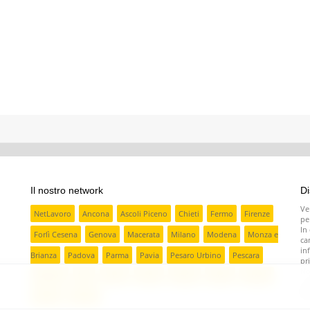
Il nostro network
Di
Ve
NetLavoro
Ancona
Ascoli Piceno
Chieti
Fermo
Firenze
pe
In
Forlì Cesena
Genova
Macerata
Milano
Modena
Monza e
ca
in
Brianza
Padova
Parma
Pavia
Pesaro Urbino
Pescara
pr
No
Ravenna
Rieti
Rimini
Torino
Treviso
Varese
Venezia
in
pr
Verona
Vicenza