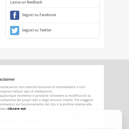
Lascia un feedback
Seguici su Facebook
Seguici su Twitter
sclaimer
neziaLavoro non esercita funzione di intermediario e non
rcepisce nessun tipo di mediazione.
 qualunque momento è possibile richiedere la modifica e/o la
ncellazione dei propri dati o degli annunci inseriti. Per maggiori
formazioni sul funzionamento del sito e la politica relativa alla
ivacy
cliccare qui
.
nostante i nostri controlli ci sono aziende poco serie che
seriscono offerte di lavoro fasulle o ingannevoli;
segnalatecele e
ovvederemo a rimuoverle
.